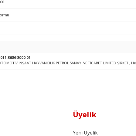
001
Formu
011 3686 8000 01
TOMOTİV İNŞAAT HAYVANCILIK PETROL SANAYİ VE TİCARET LİMİTED ŞİRKETİ, Hes
Üyelik
Yeni Üyelik