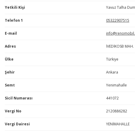
Yetkili Kişi
Yavuz Talha Du
Telefon 1
05322907515
E-mail
info@renomobil
Adres
İVEDİKOSB MAH.
Ülke
Türkiye
Şehir
Ankara
Semt
Yenimahalle
Sicil Numarası
441072
Vergi No
2120886282
Vergi Dairesi
YENİMAHALLE