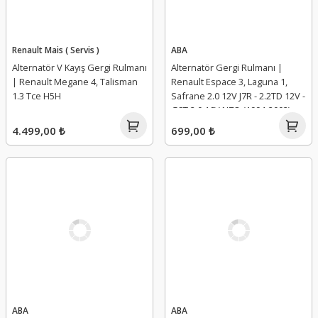
Renault Mais ( Servis )
ABA
Alternatör V Kayış Gergi Rulmanı
Alternatör Gergi Rulmanı |
| Renault Megane 4, Talisman
Renault Espace 3, Laguna 1,
1.3 Tce H5H
Safrane 2.0 12V J7R - 2.2TD 12V -
G8T 2.0 16V N7Q (1994-2002)
4.499,00 ₺
699,00 ₺
ABA
ABA