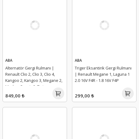
ABA
ABA
Alternatör Gergi Rulmanı |
Triger Eksantirik Gergi Rulmanı
Renault Clio 2, Clio 3, Clio 4,
| Renault Megane 1, Laguna 1
Kangoo 2, Kangoo 3, Megane 2,
2.0 16V F4R - 1.8 16V F4P
Modus, Scenic 2, Twingo
849,00 ₺
299,00 ₺