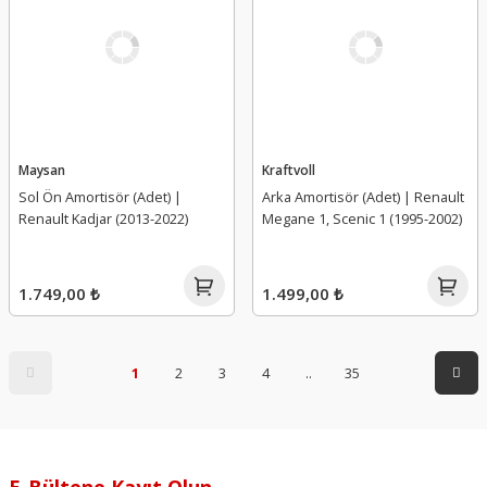
Maysan
Kraftvoll
Sol Ön Amortisör (Adet) |
Arka Amortisör (Adet) | Renault
Renault Kadjar (2013-2022)
Megane 1, Scenic 1 (1995-2002)
1.749,00 ₺
1.499,00 ₺
1
2
3
4
..
35
E-Bültene Kayıt Olun