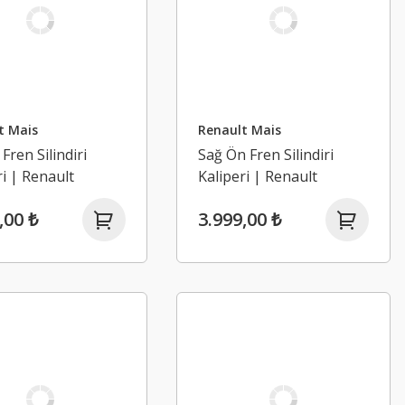
t Mais
Renault Mais
Fren Silindiri
Sağ Ön Fren Silindiri
ri | Renault
Kaliperi | Renault
 2 1.6 16V K4M
Laguna 2 1.6 16V K4M
,00 ₺
3.999,00 ₺
2008)
(2002-2008)