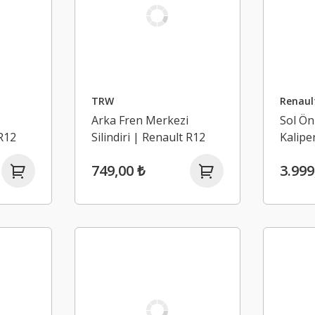
TRW
Renaul
Arka Fren Merkezi
Sol Ön 
 R12
Silindiri | Renault R12
Kalipe
Toros SW
Laguna
749,00 ₺
3.999
(2002-