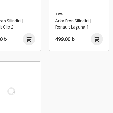
TRW
en Silindiri |
Arka Fren Silindiri |
t Clio 2
Renault Laguna 1,
Megane 1
0 ₺
499,00 ₺