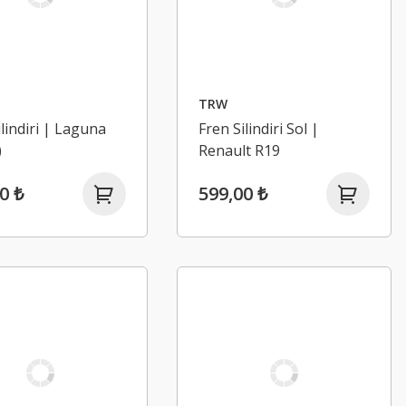
TRW
ilindiri | Laguna
Fren Silindiri Sol |
)
Renault R19
0 ₺
599,00 ₺