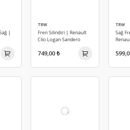
TRW
TRW
 Sağ |
Fren Silindiri | Renault
Sağ Fre
Clio Logan Sandero
Renaul
Thalia 1,2 / 1,4 / 1,5 /
749,00 ₺
599,0