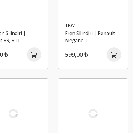
TRW
n Silindiri |
Fren Silindiri | Renault
t R9, R11
Megane 1
0 ₺
599,00 ₺