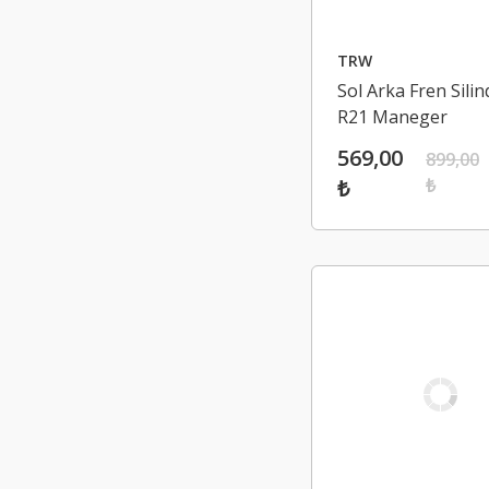
TRW
Sol Arka Fren Silind
R21 Maneger
569,00
899,00
₺
₺