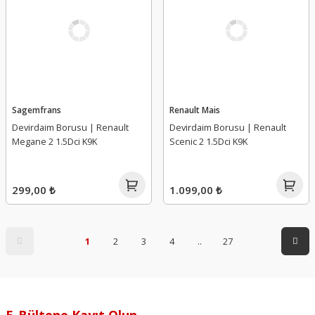
Sagemfrans
Renault Mais
Devirdaim Borusu | Renault
Devirdaim Borusu | Renault
Megane 2 1.5Dci K9K
Scenic 2 1.5Dci K9K
299,00 ₺
1.099,00 ₺
1
2
3
4
..
27
E-Bültene Kayıt Olun