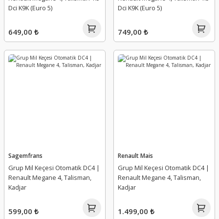
Tampon Spoyleri
Yağ Karteri
Dci K9K (Euro 5)
Dci K9K (Euro 5)
Tavan Barı Kapağı
Yağ Müşürü
649,00 ₺
749,00 ₺
Tavan Çıtası
Yağ Pompa Dişlisi
Tavan Sacı
Yağ Pompa Elektrovanası
Travers
Yağ Pompa Süzgeci
Vites Tel Sportu
Yağ Pompa Süzgeci Contası
Yağ Pompa Valfi
Sagemfrans
Renault Mais
Grup Mil Keçesi Otomatik DC4 |
Grup Mil Keçesi Otomatik DC4 |
Yağ Pompa Zinciri
Renault Megane 4, Talisman,
Renault Megane 4, Talisman,
Kadjar
Kadjar
Yağ Pompası
599,00 ₺
1.499,00 ₺
Yağ Seviye Sondası