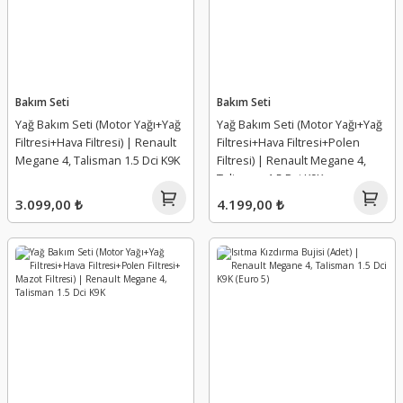
Sis Far Kapağı
Silindir Kapak Saplaması
Yakıt Depo Kapak Kilidi
Sis Farı Yuvası
Silindir Kapak Tapası
Yakıt Deposu
Bakım Seti
Bakım Seti
Spoiler
Su Fıskiye Deposu Kapağı
Yakıt Deposu Muhafazası
Yağ Bakım Seti (Motor Yağı+Yağ
Yağ Bakım Seti (Motor Yağı+Yağ
Filtresi+Hava Filtresi) | Renault
Filtresi+Hava Filtresi+Polen
Stop Alt Plastiği
Subab
Yakıt Pompa Mazot
Megane 4, Talisman 1.5 Dci K9K
Filtresi) | Renault Megane 4,
Talisman 1.5 Dci K9K
Stop Sacı
Subab Gaydı
Yakıt Pompası
3.099,00 ₺
4.199,00 ₺
Su Deposu Bağlantı Ayağı
Subab İtici
Yakıt Şamandıra ve Pompası
Su Fıskiye Deposu
Subap Kadehi
Su Fışkiye Memesi
Subap Lastiği
Tampon Alt Takımı
Takım Conta