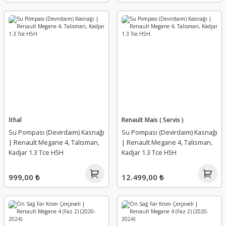
Yağ Seviye Sondası Müşürü
Yağ Soğutucu
Yağ Soğutucu Contası
Yağlama Hortumu Borusu
İthal
Renault Mais ( Servis )
Yağlama Memesi ( Jeti )
Su Pompası (Devirdaim) Kasnağı
Su Pompası (Devirdaim) Kasnağı
| Renault Megane 4, Talisman,
| Renault Megane 4, Talisman,
Yedek Su Deposu (Genleşme)
Kadjar 1.3 Tce H5H
Kadjar 1.3 Tce H5H
Yüksek Basınç Pompası
999,00 ₺
12.499,00 ₺