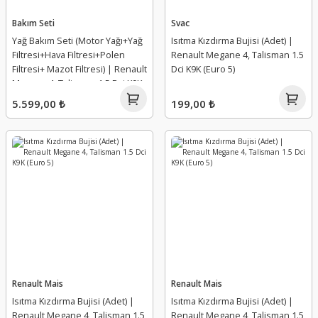
Tampon Bağlantı Ayağı
Torsiyon Burcu
Bakım Seti
Svac
Yağ Bakım Seti (Motor Yağı+Yağ
Isıtma Kızdırma Bujisi (Adet) |
Tampon Bakaliti
Triger Seti
Filtresi+Hava Filtresi+Polen
Renault Megane 4, Talisman 1.5
Filtresi+ Mazot Filtresi) | Renault
Dci K9K (Euro 5)
Tampon Bandı
Turbo Borusu Segmanı
Megane 4, Talisman 1.5 Dci K9K
5.599,00 ₺
199,00 ₺
Tampon Braket Takımı
Viraj Ön Demir Uç Takozu
Tampon Darbe Emici
Vuruntu Sensörü
Tampon Deflektörü
Yağ Buhar Emici
Tampon Demiri
Yağ Çubuk Borusu
Tampon Havalandırma Kapağı
Yağ Hortumu, Borusu
Renault Mais
Renault Mais
Tampon Izgarası
Yağ Kapağı
Isıtma Kızdırma Bujisi (Adet) |
Isıtma Kızdırma Bujisi (Adet) |
Renault Megane 4, Talisman 1.5
Renault Megane 4, Talisman 1.5