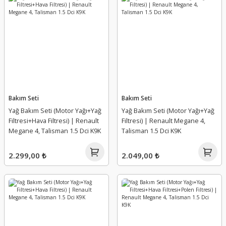
Ön Çamurluk
Motor Yağ Dolum Kapağı
Turbo Radyatörü
Ön Kaput Açma Teli
Ön Viraj Çubuk Takozu
Turbo Sıcaklık Kaptörü
Ön panel
Oring
Turbo Soğutma Pompası
Ön Tampon
Piston Kol Burcu
Turbo Yağlama Borusu
Bakım Seti
Bakım Seti
Yağ Bakım Seti (Motor Yağı+Yağ
Yağ Bakım Seti (Motor Yağı+Yağ
Ön Tampon Alt Spoyler Kapağı
Piston Kolu
Yağ Buhar Emici Borusu
Filtresi+Hava Filtresi) | Renault
Filtresi) | Renault Megane 4,
Megane 4, Talisman 1.5 Dci K9K
Talisman 1.5 Dci K9K
Panjur
Piston segman
Yağ Pompa Zinciri
2.299,00 ₺
2.049,00 ₺
Panjur Nikelajı
Silindir Kapağı
Yağ Pompası
Radyatör Bağlantı Ayağı
Silindir Kapak Contası
Yakıt Borusu ( Hortumu )
Sis Far Çerçeveleri
Silindir Kapak Saplaması
Yakıt Depo Dolum Kutusu