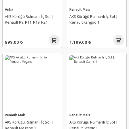
Tampon Bağlantı Ayağı
Torsiyon Burcu
Anka
Renault Mais
AKS Körüğü Rulmanlı İç Sol |
AKS Körüğü Rulmanlı İç Sol |
Tampon Bakaliti
Triger Seti
Renault R9, R11, R19, R21
Renault Kangoo 1
Tampon Bandı
Turbo Borusu Segmanı
899,00 ₺
1.199,00 ₺
Tampon Braket Takımı
Viraj Ön Demir Uç Takozu
Tampon Darbe Emici
Vuruntu Sensörü
Tampon Deflektörü
Yağ Buhar Emici
Tampon Demiri
Yağ Çubuk Borusu
Tampon Havalandırma Kapağı
Yağ Hortumu, Borusu
Renault Mais
Renault Mais
Tampon Izgarası
Yağ Kapağı
AKS Körüğü Rulmanlı İç Sol |
AKS Körüğü Rulmanlı İç Sol |
Renault Megane 1
Renault Scenic 1