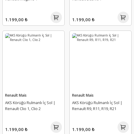
Tampon Spoyleri
Yağ Karteri
Tavan Barı Kapağı
Yağ Müşürü
1.199,00 ₺
1.199,00 ₺
Tavan Çıtası
Yağ Pompa Dişlisi
Tavan Sacı
Yağ Pompa Elektrovanası
Travers
Yağ Pompa Süzgeci
Vites Tel Sportu
Yağ Pompa Süzgeci Contası
Yağ Pompa Valfi
Renault Mais
Renault Mais
AKS Körüğü Rulmanlı İç Sol |
AKS Körüğü Rulmanlı İç Sol |
Yağ Pompa Zinciri
Renault Clio 1, Clio 2
Renault R9, R11, R19, R21
Yağ Pompası
1.199,00 ₺
1.199,00 ₺
Yağ Seviye Sondası