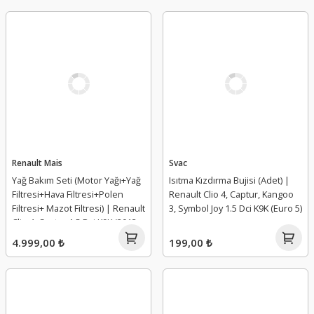
Renault Mais
Svac
Yağ Bakım Seti (Motor Yağı+Yağ
Isıtma Kızdırma Bujisi (Adet) |
Filtresi+Hava Filtresi+Polen
Renault Clio 4, Captur, Kangoo
Filtresi+ Mazot Filtresi) | Renault
3, Symbol Joy 1.5 Dci K9K (Euro 5)
Clio 4, Captur 1.5 Dci K9K (2013-
2020)
4.999,00 ₺
199,00 ₺