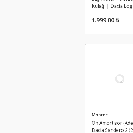
Kulağı | Dacia Log
Sandero 2, Lodgy,
1.999,00 ₺
Dokker 1.5 Dci K9
(2013-2020)
Monroe
Ön Amortisör (Ade
Dacia Sandero 2 (