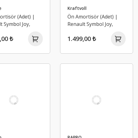
e
Kraftvoll
rtisör (Adet) |
Ön Amortisör (Adet) |
t Symbol Joy,
Renault Symbol Joy,
2, Sandero 2
Logan 2, Sandero 2
,00 ₺
1.499,00 ₺
2021)
(2013-2021)
n
RAPRO