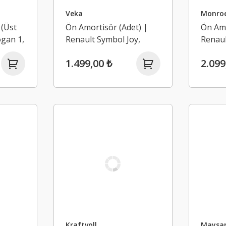
Veka
Monro
 (Üst
Ön Amortisör (Adet) |
Ön Amo
ogan 1,
Renault Symbol Joy,
Renaul
1,
Logan 2, Sandero 2
Logan 
1.499,00 ₺
2.099
020)
(2013-2021)
(2013-
Kraftvoll
Maysa