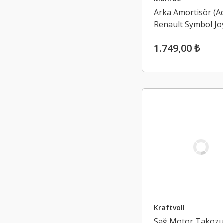
Arka Amortisör (Ad
Renault Symbol Jo
Logan 2, Sandero 
1.749,00 ₺
(2013-2020)
Kraftvoll
Sağ Motor Takoz