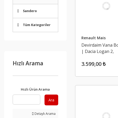
Sandero
Tüm Kategoriler
Renault Mais
Devirdaim Vana B
| Dacia Logan 2,
Sandero 2, Renault
Hızlı Arama
3.599,00 ₺
0.9 Tce H4B
Hızlı Ürün Arama
Ara
Detaylı Arama