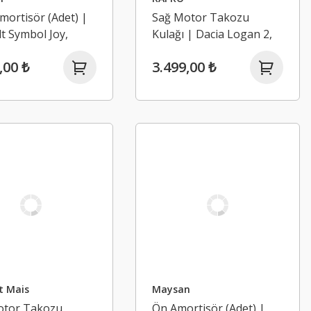
mortisör (Adet) |
Sağ Motor Takozu
t Symbol Joy,
Kulağı | Dacia Logan 2,
2, Sandero 2
Sandero 2, Lodgy,
,00 ₺
3.499,00 ₺
2020)
Dokker 1.5 Dci K9K
(2013-2020)
t Mais
Maysan
otor Takozu
Ön Amortisör (Adet) |