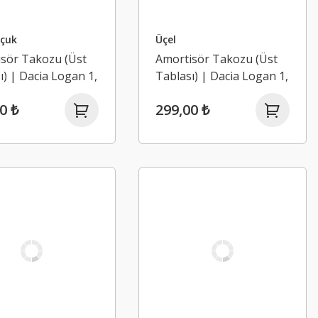
çuk
Üçel
sör Takozu (Üst
Amortisör Takozu (Üst
ı) | Dacia Logan 1,
Tablası) | Dacia Logan 1,
2, Sandero 1,
Logan 2, Sandero 1,
0 ₺
299,00 ₺
o 2 (2004-2020)
Sandero 2 (2004-2020)