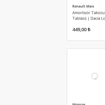
Renault Mais
Amortisör Takozu
Tablası) | Dacia L
Logan 2, Sandero 
449,00 ₺
Sandero 2 (2004-2
Monroe