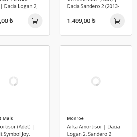
 | Dacia Logan 2,
Dacia Sandero 2 (2013-
o 2, Lodgy,
2020)
,00 ₺
1.499,00 ₺
 1.5 Dci K9K
2020)
t Mais
Monroe
rtisör (Adet) |
Arka Amortisör | Dacia
t Symbol Joy,
Logan 2, Sandero 2