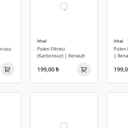
İthal
İthal
orusu
Polen Filtresi
Polen 
(Karbonsuz) | Renault
| Rena
 Clio 4
Clio 4, Dacia Logan 2,
Logan 
199,00 ₺
199,0
Sandero 2