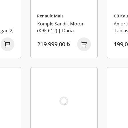
Renault Mais
GB Kau
Komple Sandık Motor
Amorti
ogan 2,
(K9K 612) | Dacia
Tablas
Dokker, Lodgy, Duster,
Logan 
219.999,00 ₺
199,0
Logan 2, Sandero 2, 1.5
Sander
Dci K9K 90BG