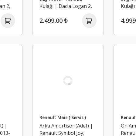
an 2,
Kulağı | Dacia Logan 2,
Kulağı
Sandero 2, Lodgy,
Sander
2.499,00 ₺
4.999
K
Dokker 1.5 Dci K9K
Dokker
(2013-2020)
(2013-
Renault Mais ( Servis )
Renaul
t) |
Arka Amortisör (Adet) |
Ön Amo
2013-
Renault Symbol Joy,
Renaul