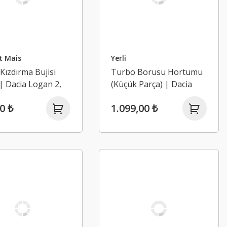
t Mais
Yerli
 Kızdırma Bujisi
Turbo Borusu Hortumu
 | Dacia Logan 2,
(Küçük Parça) | Dacia
o 2 1.5 Dci K9K
Sandero 2 1.5 Dci K9K
0 ₺
1.099,00 ₺
5)