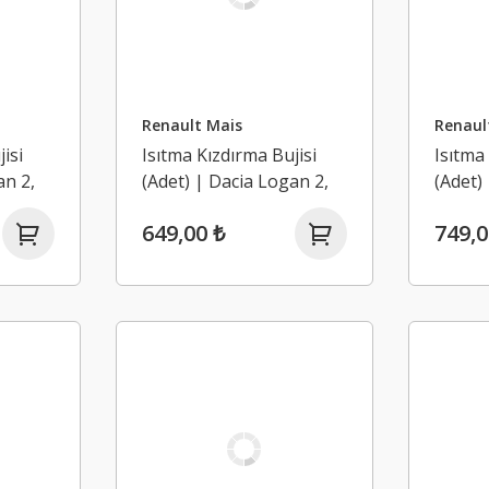
Renault Mais
Renaul
isi
Isıtma Kızdırma Bujisi
Isıtma
an 2,
(Adet) | Dacia Logan 2,
(Adet)
K9K
Sandero 2 1.5 Dci K9K
Sander
649,00 ₺
749,0
(Euro 5)
(Euro 