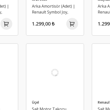
et) |
Arka Amortisör (Adet) |
Arka A
y,
Renault Symbol Joy,
Renaul
2
Logan 2, Sandero 2
Logan 
1.299,00 ₺
1.299
(2013-2020)
(2013-
Üçel
Renaul
u
Sağ Motor Takozu
Sağ M