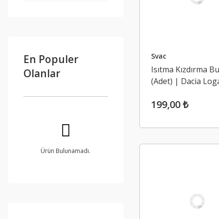
Svac
En Populer
Isıtma Kızdırma Buj
Olanlar
(Adet) | Dacia Log
Sandero 2 1.5 Dci 
199,00 ₺
(Euro 5)
Ürün Bulunamadı.