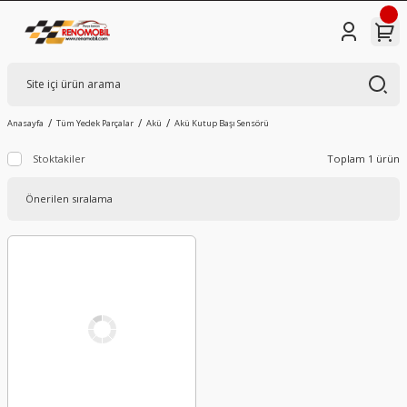
Anasayfa
Tüm Yedek Parçalar
Akü
Akü Kutup Başı Sensörü
Stoktakiler
Toplam 1 ürün