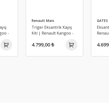
Renault Mais
GATES
ayış
Triger Eksantrik Kayış
Eksant
goo -
Kiti | Renault Kangoo -
Renaul
1.9 Dci F8Q
Megane
4.799,00 ₺
4.699
(1994-