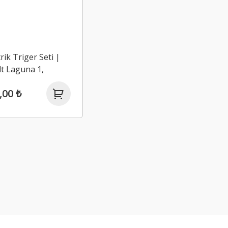
rik Triger Seti |
t Laguna 1,
 1 2.0 8 Valf F3R
,00 ₺
1998)