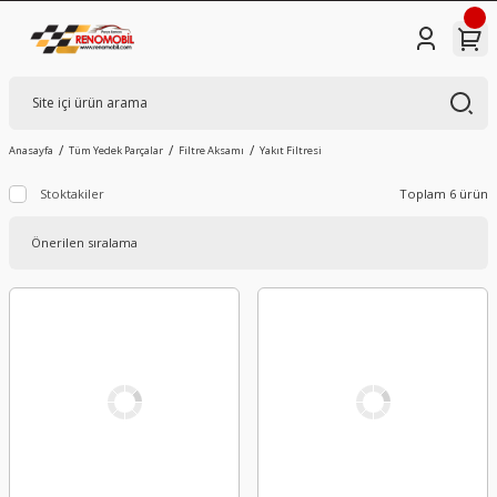
Anasayfa
Tüm Yedek Parçalar
Filtre Aksamı
Yakıt Filtresi
Stoktakiler
Toplam 6 ürün