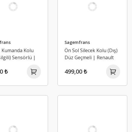
frans
Sagemfrans
k Kumanda Kolu
Ön Sol Silecek Kolu (Dış)
ilgili) Sensörlü |
Düz Geçmeli | Renault
t Trafic 2
Clio 3 (2004-2012)
0 ₺
499,00 ₺