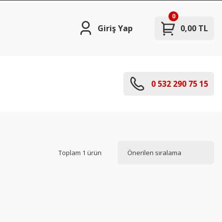
0
Giriş Yap
0,00 TL
0 532 290 75 15
Toplam 1 ürün