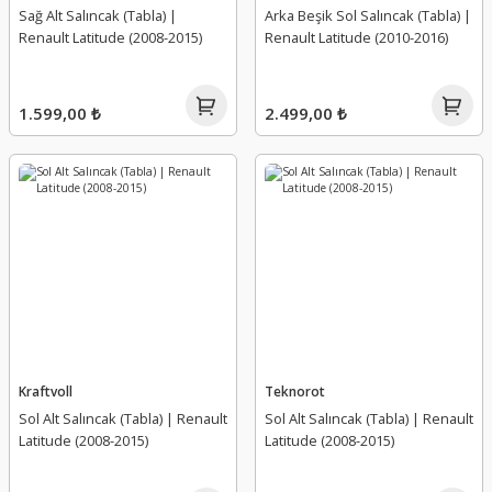
Sağ Alt Salıncak (Tabla) |
Arka Beşik Sol Salıncak (Tabla) |
Renault Latitude (2008-2015)
Renault Latitude (2010-2016)
Ön Cam Kaptör
Kapı Switch
Krank Sensörü
Meksefe
Park Sensör Beyni
Kaput Açma Kolu
Külbütör Kapağı
Partikül Filtre Sensörü
1.599,00 ₺
2.499,00 ₺
Park Sensör Kornası
Kaput Açma Teli
Külbütör Kapak Contası
Partikül Filtresi
Park Sensörü
Kaput Amortisörü
Külbütör Yağ Dolum Borusu
Platin
Park Sensörü
Kaput Ayar Lastiği
Motor Beşik Burcu
Pompa Müşürü
Rolanti Motoru
Kaput Ayar Takozu
Motor Blok
Potansiyometre
Silecek Motoru
Kaput Dayama Plastiği Takozu
Motor Conta Takımı
Şamandıra Contası
Kraftvoll
Teknorot
Sol Alt Salıncak (Tabla) | Renault
Silecek Su Deposu
Kaput İzalatörü Keçesi
Motor Contaları
Şamandıra Kapağı
Sol Alt Salıncak (Tabla) | Renault
Latitude (2008-2015)
Latitude (2008-2015)
Silecek Süpürgesi
Kaput Kilit Karşılığı
Motor Gömleği
Şamandıra Pimi