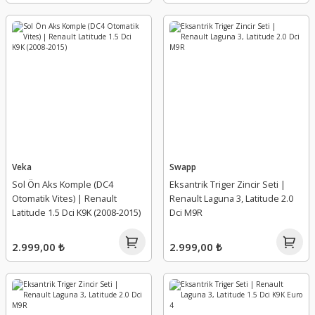
Yağ Seviye Sondası Müşürü
Yağ Soğutucu
Yağ Soğutucu Contası
Yağlama Hortumu Borusu
Veka
Swapp
Yağlama Memesi ( Jeti )
Sol Ön Aks Komple (DC4
Eksantrik Triger Zincir Seti |
Otomatik Vites) | Renault
Renault Laguna 3, Latitude 2.0
Yedek Su Deposu (Genleşme)
Latitude 1.5 Dci K9K (2008-2015)
Dci M9R
Yüksek Basınç Pompası
2.999,00 ₺
2.999,00 ₺