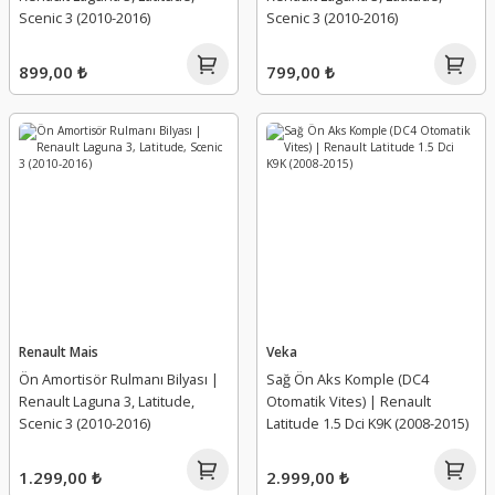
Tampon Spoyleri
Yağ Karteri
Scenic 3 (2010-2016)
Scenic 3 (2010-2016)
Tavan Barı Kapağı
Yağ Müşürü
899,00 ₺
799,00 ₺
Tavan Çıtası
Yağ Pompa Dişlisi
Tavan Sacı
Yağ Pompa Elektrovanası
Travers
Yağ Pompa Süzgeci
Vites Tel Sportu
Yağ Pompa Süzgeci Contası
Yağ Pompa Valfi
Renault Mais
Veka
Ön Amortisör Rulmanı Bilyası |
Sağ Ön Aks Komple (DC4
Yağ Pompa Zinciri
Renault Laguna 3, Latitude,
Otomatik Vites) | Renault
Scenic 3 (2010-2016)
Latitude 1.5 Dci K9K (2008-2015)
Yağ Pompası
1.299,00 ₺
2.999,00 ₺
Yağ Seviye Sondası