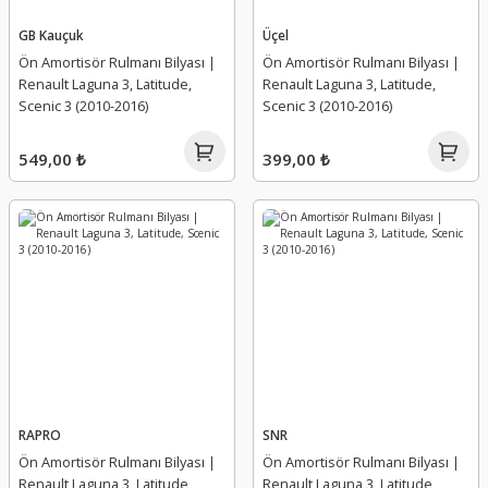
Tampon Bağlantı Ayağı
Torsiyon Burcu
GB Kauçuk
Üçel
Ön Amortisör Rulmanı Bilyası |
Ön Amortisör Rulmanı Bilyası |
Tampon Bakaliti
Triger Seti
Renault Laguna 3, Latitude,
Renault Laguna 3, Latitude,
Scenic 3 (2010-2016)
Scenic 3 (2010-2016)
Tampon Bandı
Turbo Borusu Segmanı
549,00 ₺
399,00 ₺
Tampon Braket Takımı
Viraj Ön Demir Uç Takozu
Tampon Darbe Emici
Vuruntu Sensörü
Tampon Deflektörü
Yağ Buhar Emici
Tampon Demiri
Yağ Çubuk Borusu
Tampon Havalandırma Kapağı
Yağ Hortumu, Borusu
RAPRO
SNR
Tampon Izgarası
Yağ Kapağı
Ön Amortisör Rulmanı Bilyası |
Ön Amortisör Rulmanı Bilyası |
Renault Laguna 3, Latitude,
Renault Laguna 3, Latitude,