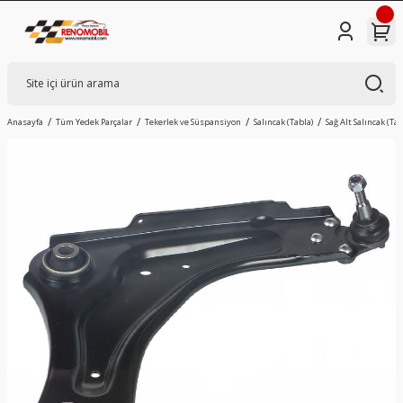
Anasayfa
Tüm Yedek Parçalar
Tekerlek ve Süspansiyon
Salıncak (Tabla)
Sağ Alt Salıncak (Ta