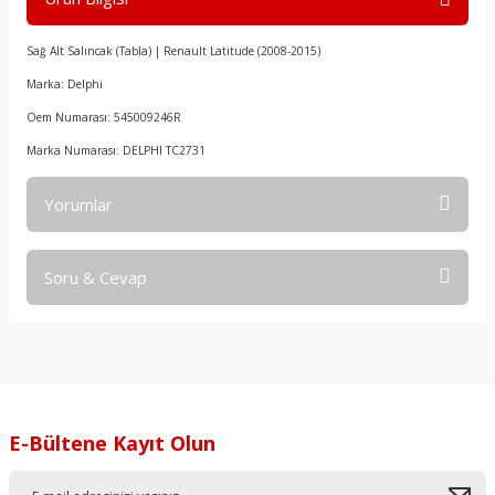
Sağ Alt Salıncak (Tabla) | Renault Latitude (2008-2015)
Marka: Delphi
Oem Numarası: 545009246R
Marka Numarası: DELPHI TC2731
Yorumlar
Soru & Cevap
Bu ürüne ilk yorumu siz yapın!
Yorum Yaz
Ürün hakkında henüz soru sorulmamış.
Soru Sor
E-Bültene Kayıt Olun