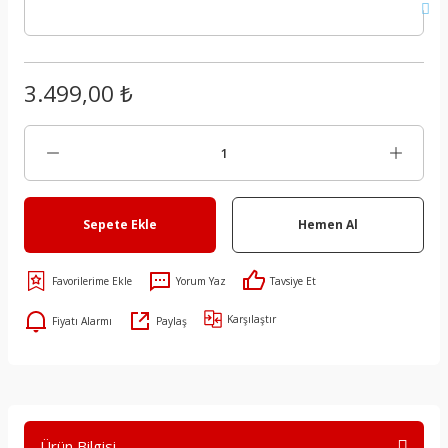
3.499,00 ₺
Sepete Ekle
Hemen Al
Yorum Yaz
Tavsiye Et
Karşılaştır
Fiyatı Alarmı
Paylaş
Ürün Bilgisi