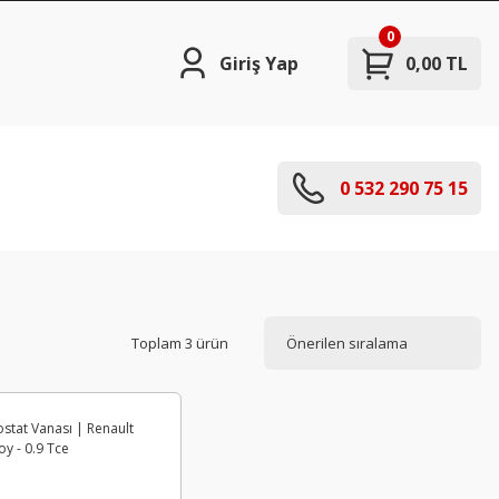
0
Giriş Yap
0,00 TL
0 532 290 75 15
Toplam 3 ürün