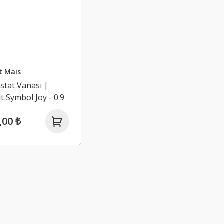
t Mais
tat Vanası |
t Symbol Joy - 0.9
,00 ₺