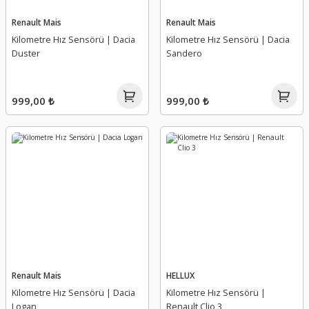
Tampon Bağlantı Ayağı
Torsiyon Burcu
Renault Mais
Renault Mais
Kilometre Hız Sensörü | Dacia
Kilometre Hız Sensörü | Dacia
Tampon Bakaliti
Triger Seti
Duster
Sandero
Tampon Bandı
Turbo Borusu Segmanı
999,00 ₺
999,00 ₺
Tampon Braket Takımı
Viraj Ön Demir Uç Takozu
Tampon Darbe Emici
Vuruntu Sensörü
Tampon Deflektörü
Yağ Buhar Emici
Tampon Demiri
Yağ Çubuk Borusu
Tampon Havalandırma Kapağı
Yağ Hortumu, Borusu
Renault Mais
HELLUX
Tampon Izgarası
Yağ Kapağı
Kilometre Hız Sensörü | Dacia
Kilometre Hız Sensörü |
Logan
Renault Clio 3