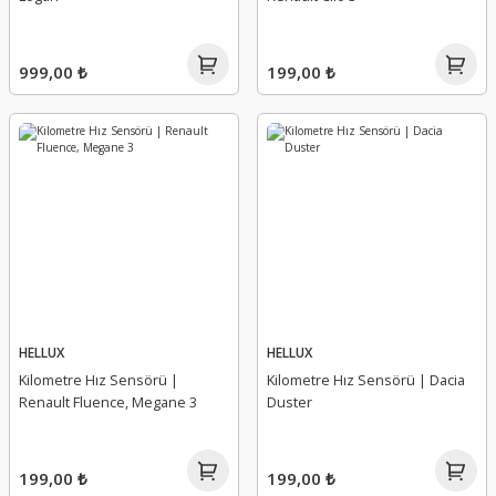
Tampon Spoyleri
Yağ Karteri
Tavan Barı Kapağı
Yağ Müşürü
999,00 ₺
199,00 ₺
Tavan Çıtası
Yağ Pompa Dişlisi
Tavan Sacı
Yağ Pompa Elektrovanası
Travers
Yağ Pompa Süzgeci
Vites Tel Sportu
Yağ Pompa Süzgeci Contası
Yağ Pompa Valfi
HELLUX
HELLUX
Kilometre Hız Sensörü |
Kilometre Hız Sensörü | Dacia
Yağ Pompa Zinciri
Renault Fluence, Megane 3
Duster
Yağ Pompası
199,00 ₺
199,00 ₺
Yağ Seviye Sondası