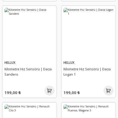
Yağ Seviye Sondası Müşürü
Yağ Soğutucu
Yağ Soğutucu Contası
Yağlama Hortumu Borusu
HELLUX
HELLUX
Yağlama Memesi ( Jeti )
Kilometre Hız Sensörü | Dacia
Kilometre Hız Sensörü | Dacia
Sandero
Logan 1
Yedek Su Deposu (Genleşme)
Yüksek Basınç Pompası
199,00 ₺
199,00 ₺