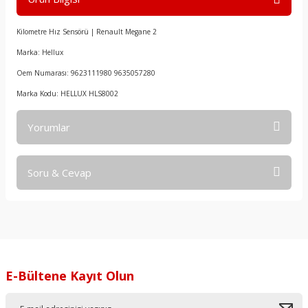
Kilometre Hız Sensörü | Renault Megane 2
Marka: Hellux
Oem Numarası: 9623111980 9635057280
Marka Kodu: HELLUX HLS8002
Yorumlar
Soru & Cevap
Bu ürüne ilk yorumu siz yapın!
Yorum Yaz
Ürün hakkında henüz soru sorulmamış.
Soru Sor
E-Bültene Kayıt Olun