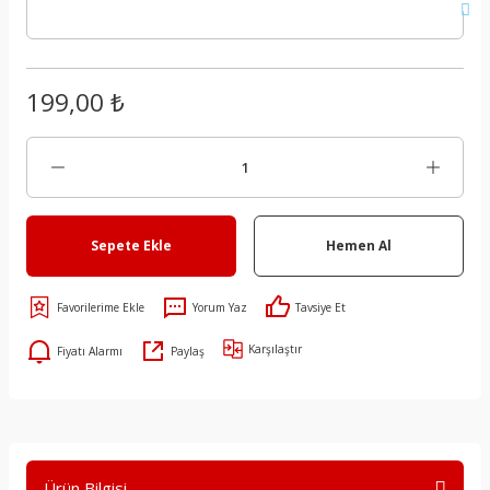
199,00 ₺
Sepete Ekle
Hemen Al
Yorum Yaz
Tavsiye Et
Karşılaştır
Fiyatı Alarmı
Paylaş
Ürün Bilgisi