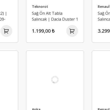
Teknorot
Renaul
2) |
Sağ Ön Alt Tabla
Sağ Ön
09-
Salıncak | Dacia Duster 1
Salınc
(2009-2017)
(2009-
1.199,00 ₺
3.299
Anka
Renaul