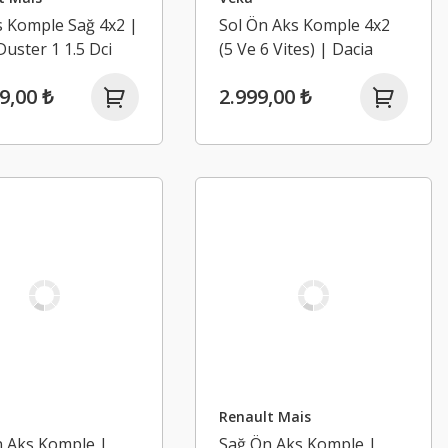
 Komple Sağ 4x2 |
Sol Ön Aks Komple 4x2
Duster 1 1.5 Dci
(5 Ve 6 Vites) | Dacia
009-2017)
Duster 1 1.6 16V K4M-1.5
9,00 ₺
2.999,00 ₺
Dci K9K (2009-2017)
Renault Mais
n Aks Komple |
Sağ Ön Aks Komple |