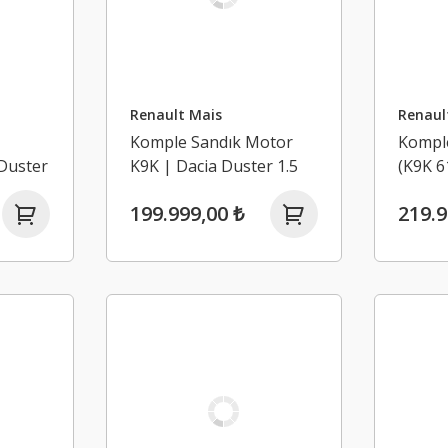
Renault Mais
Renaul
Komple Sandık Motor
Kompl
Duster
K9K | Dacia Duster 1.5
(K9K 6
Dci K9K 110BG
Dokker
199.999,00 ₺
219.9
Logan 
Dci K