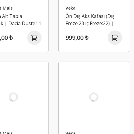
t Mais
Veka
 Alt Tabla
Ön Dış Aks Kafası (Dış
ak | Dacia Duster 1
Freze:23 İç Freze:22) |
2017)
Dacia Duster 1 1.5 Dci
,00 ₺
999,00 ₺
K9K
t Mais
Veka