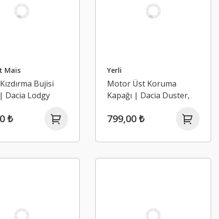
t Mais
Yerli
 Kızdırma Bujisi
Motor Üst Koruma
 | Dacia Lodgy
Kapağı | Dacia Duster,
, Duster 1,
Logan 1, Sandero 1 1.5
0 ₺
799,00 ₺
 2 1.5 Dci K9K
Dci K9K
5)