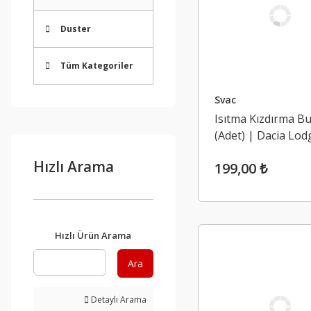
Duster
Tüm Kategoriler
Svac
Isıtma Kızdırma Buj
(Adet) | Dacia Lod
Dokker, Duster 1,
Hızlı Arama
199,00 ₺
Duster 2 1.5 Dci K
(Euro 5)
Hızlı Ürün Arama
Ara
Detaylı Arama