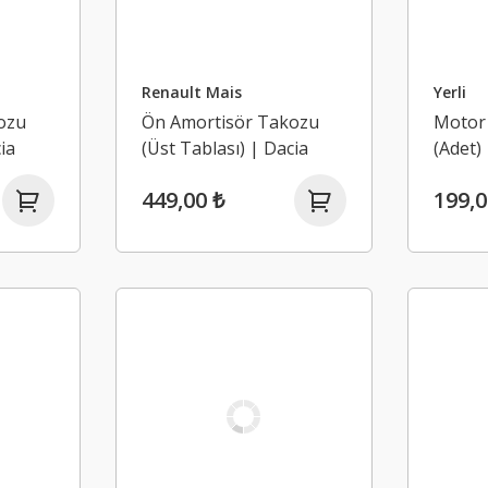
Renault Mais
Yerli
ozu
Ön Amortisör Takozu
Motor
ia
(Üst Tablası) | Dacia
(Adet)
ster 1,
Lodgy, Dokker, Duster 1,
(2009-
449,00 ₺
199,0
23)
Duster 2 (2013-2023)