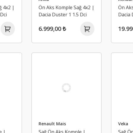
 4x2 |
Ön Aks Komple Sağ 4x2 |
Ön Aks
 Dci
Dacia Duster 1 1.5 Dci
Dacia 
K9K (2009-2017)
K9K (2
6.999,00 ₺
19.99
Renault Mais
Veka
e |
Sağ Ön Aks Komple |
Sağ Ö