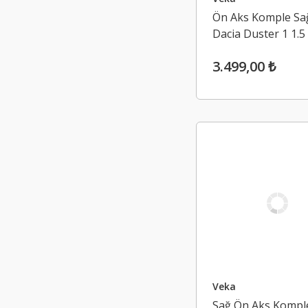
Ön Aks Komple Sağ
Dacia Duster 1 1.5
K9K (2009-2017)
3.499,00 ₺
Veka
Sağ Ön Aks Kompl