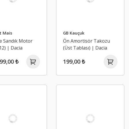
t Mais
GB Kauçuk
e Sandık Motor
Ön Amortisör Takozu
12) | Dacia
(Üst Tablası) | Dacia
, Lodgy, Duster,
Lodgy, Dokker, Duster 1,
99,00 ₺
199,00 ₺
2, Sandero 2, 1.5
Duster 2 (2013-2023)
9K 90BG