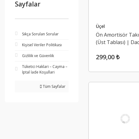
Sayfalar
Üçel
Sıkça Sorulan Sorular
Ön Amortisör Tak
(Üst Tablası) | Dac
Kişisel Veriler Politikası
Lodgy, Dokker, Du
299,00 ₺
Gizlilik ve Güvenlik
Duster 2 (2013-20
Tüketici Haklari – Cayma –
İptal İade Koşullari
Tüm Sayfalar