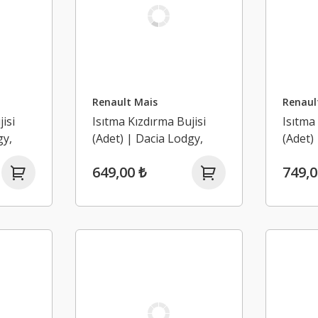
Renault Mais
Renaul
isi
Isıtma Kızdırma Bujisi
Isıtma
gy,
(Adet) | Dacia Lodgy,
(Adet)
Dokker, Duster 1,
Dokker
649,00 ₺
749,0
9K
Duster 2 1.5 Dci K9K
Duster
(Euro 5)
(Euro 