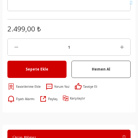
2.499,00 ₺
Sepete Ekle
Hemen Al
Yorum Yaz
Tavsiye Et
Karşılaştır
Fiyatı Alarmı
Paylaş
Ürün Bilgisi