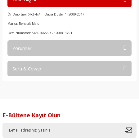
Ön Amortisör (4x2-4x4) | Dacia Duster 1 (2009-2017)
Marka: Renault Mais
Oem Numarası: 543026656R - 8200813791
Yorumlar
Soru & Cevap
Bu ürüne ilk yorumu siz yapın!
Yorum Yaz
Ürün hakkında henüz soru sorulmamış.
Soru Sor
E-Bültene Kayıt Olun