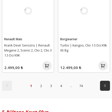
Renault Mais
Borgwarner
Krank Devir Sensörü | Renault
Turbo | Kangoo, Clio 1.5 Dci K9k
Megane 2, Scenic 2, Clio 2, Clio 3
65 Bg
1.5 Dci K9K
2.499,00 ₺
12.499,00 ₺
1
2
3
4
..
74
E-Bültene Kayıt Olun