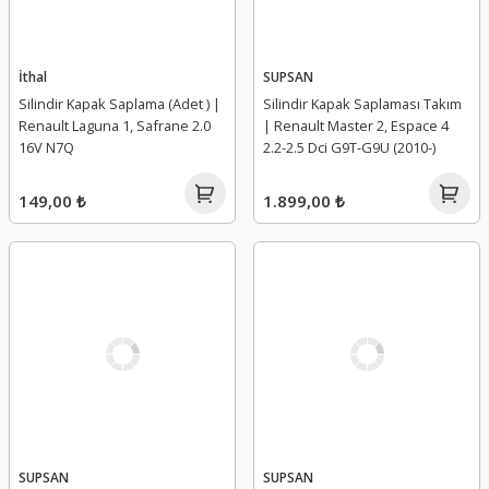
İthal
SUPSAN
Silindir Kapak Saplama (Adet ) |
Silindir Kapak Saplaması Takım
Renault Laguna 1, Safrane 2.0
| Renault Master 2, Espace 4
16V N7Q
2.2-2.5 Dci G9T-G9U (2010-)
149,00 ₺
1.899,00 ₺
SUPSAN
SUPSAN