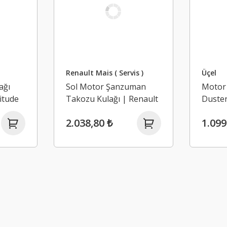
Renault Mais ( Servis )
Üçel
ağı
Sol Motor Şanzuman
Motor 
itude
Takozu Kulağı | Renault
Duste
-2015)
Clio 5
2.038,80 ₺
1.099