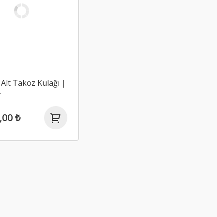
Alt Takoz Kulağı |
r
,00 ₺