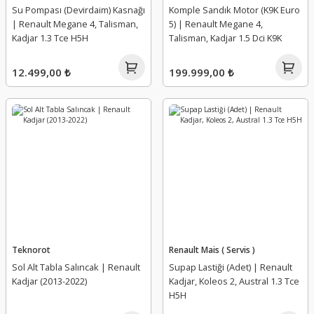
Su Pompası (Devirdaim) Kasnağı
Komple Sandık Motor (K9K Euro
| Renault Megane 4, Talisman,
5) | Renault Megane 4,
Ön Cam Kaptör
Kapı Switch
Krank Sensörü
Meksefe
Kadjar 1.3 Tce H5H
Talisman, Kadjar 1.5 Dci K9K
Park Sensör Beyni
Kaput Açma Kolu
Külbütör Kapağı
Partikül Filtre Sensörü
12.499,00 ₺
199.999,00 ₺
Park Sensör Kornası
Kaput Açma Teli
Külbütör Kapak Contası
Partikül Filtresi
Park Sensörü
Kaput Amortisörü
Külbütör Yağ Dolum Borusu
Platin
Park Sensörü
Kaput Ayar Lastiği
Motor Beşik Burcu
Pompa Müşürü
Rolanti Motoru
Kaput Ayar Takozu
Motor Blok
Potansiyometre
Silecek Motoru
Kaput Dayama Plastiği Takozu
Motor Conta Takımı
Şamandıra Contası
Teknorot
Renault Mais ( Servis )
Sol Alt Tabla Salıncak | Renault
Silecek Su Deposu
Kaput İzalatörü Keçesi
Motor Contaları
Şamandıra Kapağı
Supap Lastiği (Adet) | Renault
Kadjar (2013-2022)
Kadjar, Koleos 2, Austral 1.3 Tce
H5H
Silecek Süpürgesi
Kaput Kilit Karşılığı
Motor Gömleği
Şamandıra Pimi