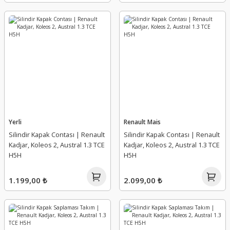
Yağ Seviye Sondası Müşürü
Yağ Soğutucu
Yağ Soğutucu Contası
Yağlama Hortumu Borusu
Yerli
Renault Mais
Yağlama Memesi ( Jeti )
Silindir Kapak Contası | Renault
Silindir Kapak Contası | Renault
Kadjar, Koleos 2, Austral 1.3 TCE
Kadjar, Koleos 2, Austral 1.3 TCE
Yedek Su Deposu (Genleşme)
H5H
H5H
Yüksek Basınç Pompası
1.199,00 ₺
2.099,00 ₺