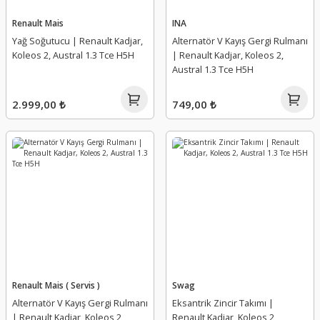
Tampon Bağlantı Ayağı
Torsiyon Burcu
Renault Mais
INA
Yağ Soğutucu | Renault Kadjar,
Alternatör V Kayış Gergi Rulmanı
Tampon Bakaliti
Triger Seti
Koleos 2, Austral 1.3 Tce H5H
| Renault Kadjar, Koleos 2,
Austral 1.3 Tce H5H
Tampon Bandı
Turbo Borusu Segmanı
2.999,00 ₺
749,00 ₺
Tampon Braket Takımı
Viraj Ön Demir Uç Takozu
Tampon Darbe Emici
Vuruntu Sensörü
Tampon Deflektörü
Yağ Buhar Emici
Tampon Demiri
Yağ Çubuk Borusu
Tampon Havalandırma Kapağı
Yağ Hortumu, Borusu
Renault Mais ( Servis )
Swag
Tampon Izgarası
Yağ Kapağı
Alternatör V Kayış Gergi Rulmanı
Eksantrik Zincir Takımı |
| Renault Kadjar, Koleos 2,
Renault Kadjar, Koleos 2,