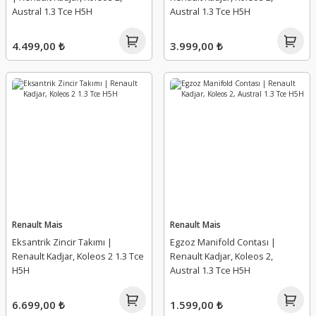
Tampon Spoyleri
Yağ Karteri
Austral 1.3 Tce H5H
Austral 1.3 Tce H5H
Tavan Barı Kapağı
Yağ Müşürü
4.499,00 ₺
3.999,00 ₺
Tavan Çıtası
Yağ Pompa Dişlisi
Tavan Sacı
Yağ Pompa Elektrovanası
Travers
Yağ Pompa Süzgeci
Vites Tel Sportu
Yağ Pompa Süzgeci Contası
Yağ Pompa Valfi
Renault Mais
Renault Mais
Eksantrik Zincir Takımı |
Egzoz Manifold Contası |
Yağ Pompa Zinciri
Renault Kadjar, Koleos 2 1.3 Tce
Renault Kadjar, Koleos 2,
H5H
Austral 1.3 Tce H5H
Yağ Pompası
6.699,00 ₺
1.599,00 ₺
Yağ Seviye Sondası