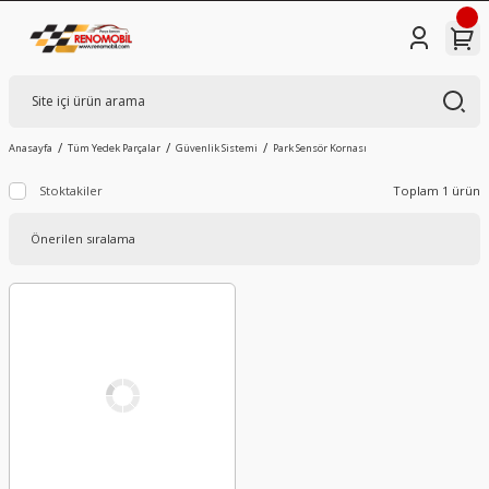
Anasayfa
Tüm Yedek Parçalar
Güvenlik Sistemi
Park Sensör Kornası
Stoktakiler
Toplam 1 ürün