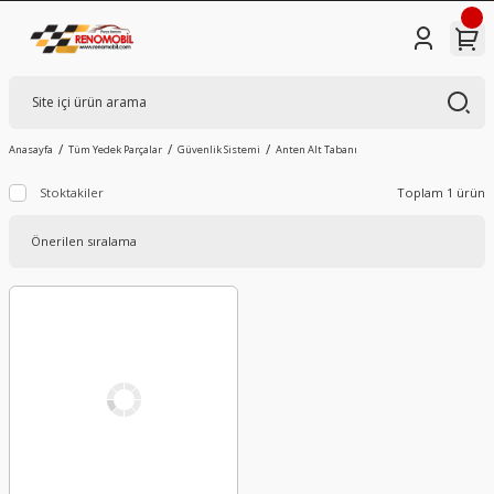
Anasayfa
Tüm Yedek Parçalar
Güvenlik Sistemi
Anten Alt Tabanı
Stoktakiler
Toplam 1 ürün