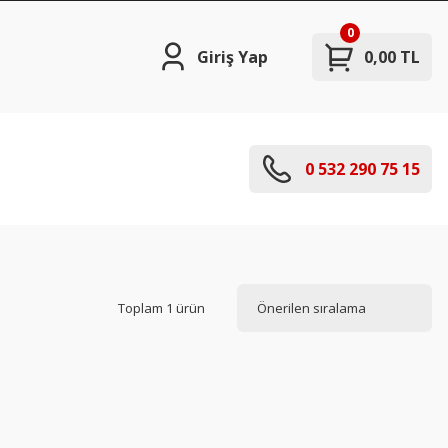
0
Giriş Yap
0,00 TL
0 532 290 75 15
Toplam 1 ürün