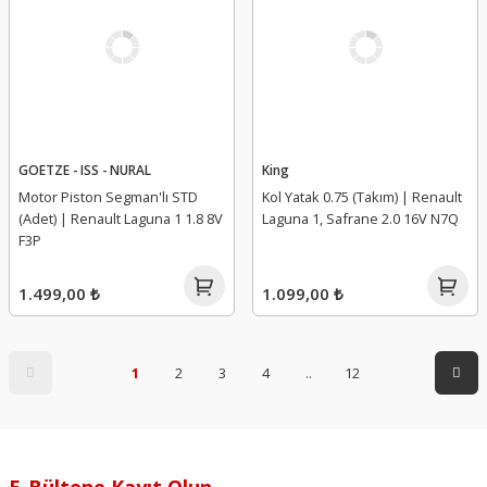
GOETZE - ISS - NURAL
King
Motor Piston Segman'lı STD
Kol Yatak 0.75 (Takım) | Renault
(Adet) | Renault Laguna 1 1.8 8V
Laguna 1, Safrane 2.0 16V N7Q
F3P
1.499,00 ₺
1.099,00 ₺
1
2
3
4
..
12
E-Bültene Kayıt Olun