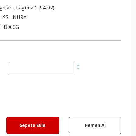
egman
,
Laguna 1 (94-02)
 ISS - NURAL
STD000G
Sepete Ekle
Hemen Al