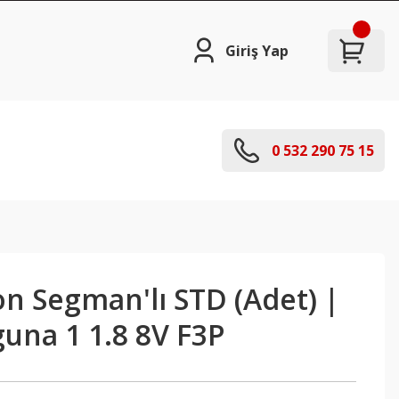
Giriş Yap
0 532 290 75 15
n Segman'lı STD (Adet) |
una 1 1.8 8V F3P