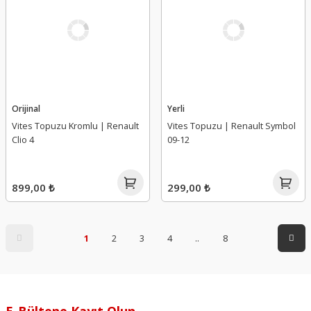
Orijinal
Yerli
Vites Topuzu Kromlu | Renault
Vites Topuzu | Renault Symbol
Clio 4
09-12
899,00 ₺
299,00 ₺
1
2
3
4
..
8
E-Bültene Kayıt Olun