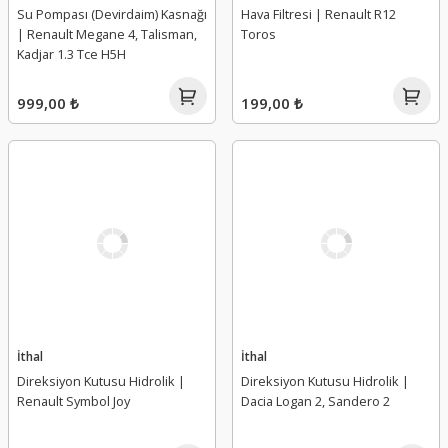
Su Pompası (Devirdaim) Kasnağı
Hava Filtresi | Renault R12
| Renault Megane 4, Talisman,
Toros
Kadjar 1.3 Tce H5H
999,00 ₺
199,00 ₺
İthal
İthal
Direksiyon Kutusu Hidrolik |
Direksiyon Kutusu Hidrolik |
Renault Symbol Joy
Dacia Logan 2, Sandero 2