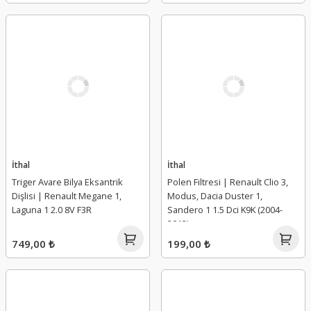
İthal
İthal
Triger Avare Bilya Eksantrik
Polen Filtresi | Renault Clio 3,
Dişlisi | Renault Megane 1,
Modus, Dacia Duster 1,
Laguna 1 2.0 8V F3R
Sandero 1 1.5 Dci K9K (2004-
2012)
749,00 ₺
199,00 ₺