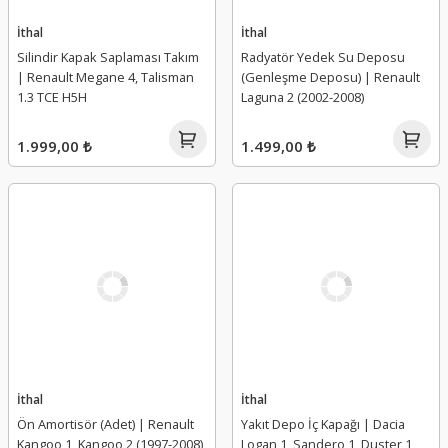
İthal
İthal
Silindir Kapak Saplaması Takım
Radyatör Yedek Su Deposu
| Renault Megane 4, Talisman
(Genleşme Deposu) | Renault
1.3 TCE H5H
Laguna 2 (2002-2008)
1.999,00 ₺
1.499,00 ₺
İthal
İthal
Ön Amortisör (Adet) | Renault
Yakıt Depo İç Kapağı | Dacia
Kangoo 1, Kangoo 2 (1997-2008)
Logan 1, Sandero 1, Duster 1,