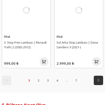
İthal
İthal
3. Stop Fren Lambası | Renault
Sol Arka Stop Lambası | Dacia
Trafic 2 (2002-2012)
Sandero 3 (2021-)
999,00 ₺
2.999,00 ₺
1
2
3
4
..
7
E-Bültene Kayıt Olun