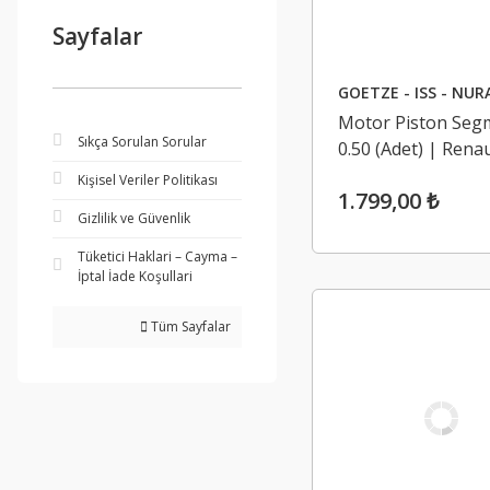
Sayfalar
GOETZE - ISS - NUR
Motor Piston Segm
Sıkça Sorulan Sorular
0.50 (Adet) | Renau
Megane 2, Scenic 2
Kişisel Veriler Politikası
1.799,00 ₺
2, Modus 1.4 16V
Gizlilik ve Güvenlik
Tüketici Haklari – Cayma –
İptal İade Koşullari
Tüm Sayfalar