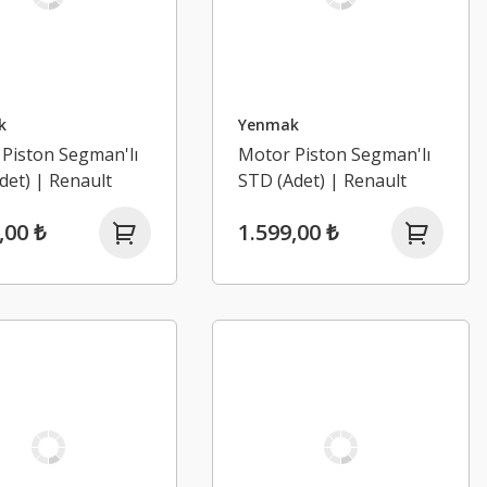
k
Yenmak
Piston Segman'lı
Motor Piston Segman'lı
Adet) | Renault
STD (Adet) | Renault
 2, Scenic 2, Clio
Megane 2, Scenic 2, Clio
,00 ₺
1.599,00 ₺
us 1.4 16V
2, Modus 1.4 16V