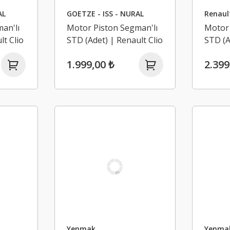
AL
GOETZE - ISS - NURAL
Renaul
an'lı
Motor Piston Segman'lı
Motor 
lt Clio
STD (Adet) | Renault Clio
STD (A
H5F
4, Captur 1.2 TCE H5F
4, Cap
1.999,00 ₺
2.399
Yenmak
Yenma