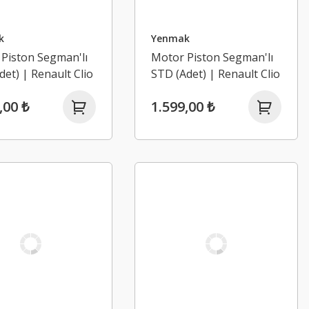
k
Yenmak
Piston Segman'lı
Motor Piston Segman'lı
Adet) | Renault Clio
STD (Adet) | Renault Clio
tur 1.2 TCE H5F
4, Captur 1.2 TCE H5F
,00 ₺
1.599,00 ₺