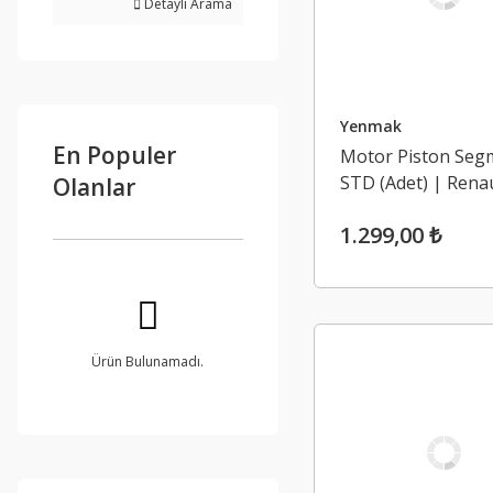
Detaylı Arama
Yenmak
En Populer
Motor Piston Segm
STD (Adet) | Rena
Olanlar
Laguna 2, Megane
1.299,00 ₺
Scenic 2 2.0 16V F
Ürün Bulunamadı.