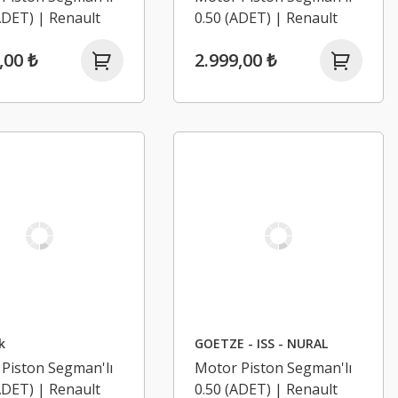
DET) | Renault
0.50 (ADET) | Renault
2, Koleos 1,
Trafic 2, Koleos 1,
,00 ₺
2.999,00 ₺
de, Laguna 3 2.0
Latitude, Laguna 3 2.0
9R
Dci M9R
k
GOETZE - ISS - NURAL
Piston Segman'lı
Motor Piston Segman'lı
DET) | Renault
0.50 (ADET) | Renault