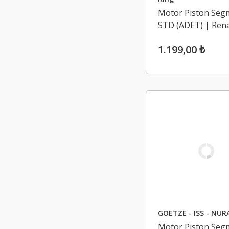
Motor Piston Segm
STD (ADET) | Rena
Megane 3 1.4 TCE
1.199,00 ₺
GOETZE - ISS - NUR
Motor Piston Segm