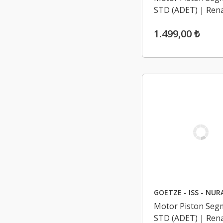
STD (ADET) | Rena
Clio 3, Clio 4, Mod
1.499,00 ₺
16V D4F
GOETZE - ISS - NUR
Motor Piston Segm
STD (ADET) | Rena