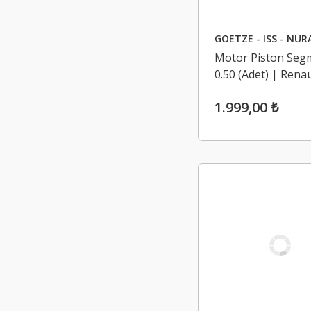
GOETZE - ISS - NUR
Motor Piston Segm
0.50 (Adet) | Renau
Megane 4, Dacia D
1.999,00 ₺
2 1.6 16V H4M