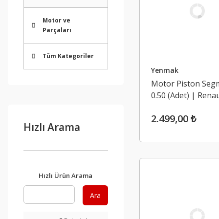
Motor ve
Parçaları
Tüm Kategoriler
Yenmak
Motor Piston Segm
0.50 (Adet) | Renau
Espace 4, Laguna 2
2.499,00 ₺
TD G9T
Hızlı Arama
Hızlı Ürün Arama
Ara