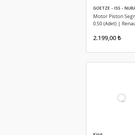
GOETZE - ISS - NUR
Motor Piston Segm
0.50 (Adet) | Renau
4, Captur 1.2 TCE 
2.199,00 ₺
King