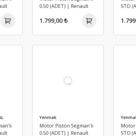
ult
0.50 (ADET) | Renault
STD (A
us 1.2
Trafic 2, Koleos 1,
Trafic 
1.799,00 ₺
1.799
Latitude, Laguna 3 2.0
Latitu
Dci M9R
Dci M
AL
Yenmak
Yenma
an'lı
Motor Piston Segman'lı
Motor 
ult
0.50 (ADET) | Renault
STD (A