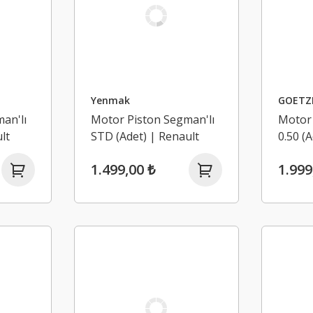
Yenmak
GOETZE
an'lı
Motor Piston Segman'lı
Motor 
lt
STD (Adet) | Renault
0.50 (
 2.2
Espace 4, Laguna 2 2.2
Espace
1.499,00 ₺
1.999
TD G9T
TD G9