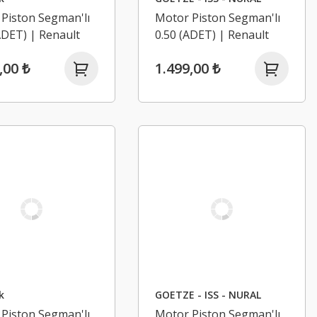
Piston Segman'lı
Motor Piston Segman'lı
DET) | Renault
0.50 (ADET) | Renault
 Clio 4, Modus 1.2
Clio 3, Clio 4, Modus 1.2
,00 ₺
1.499,00 ₺
4F
16V D4F
k
GOETZE - ISS - NURAL
Piston Segman'lı
Motor Piston Segman'lı