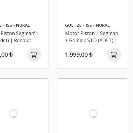
 - ISS - NURAL
GOETZE - ISS - NURAL
Piston Segman'lı
Motor Piston + Segman
det) | Renault
+ Gömlek STD (ADET) |
 1 1.8 8V F3P
Renault R9 Fairway R19
,00 ₺
1.999,00 ₺
Europa R21 Optima 1600
Motor