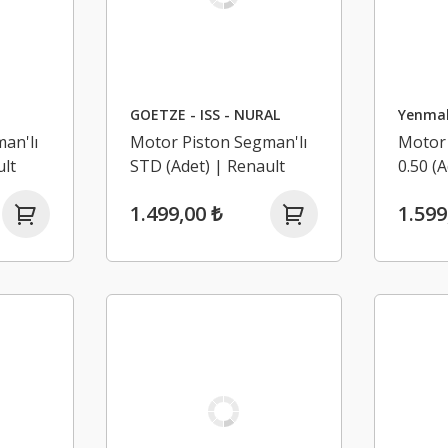
GOETZE - ISS - NURAL
Yenma
an'lı
Motor Piston Segman'lı
Motor 
ult
STD (Adet) | Renault
0.50 (
 2,
Laguna 2, Megane 2,
Megane
1.499,00 ₺
1.599
4R
Scenic 2 2.0 16V F4R
2, Mod