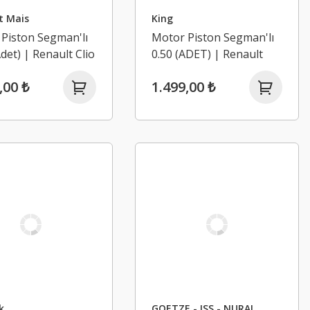
t Mais
King
Piston Segman'lı
Motor Piston Segman'lı
det) | Renault Clio
0.50 (ADET) | Renault
tur 1.2 TCE H5F
Megane 3 1.4 TCE H4J
,00 ₺
1.499,00 ₺
k
GOETZE - ISS - NURAL