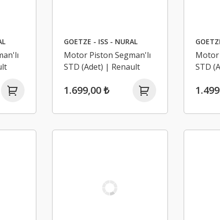
AL
GOETZE - ISS - NURAL
GOETZE
an'lı
Motor Piston Segman'lı
Motor 
lt
STD (Adet) | Renault
STD (A
, Clio
Megane 2, Scenic 2, Clio
Laguna
1.699,00 ₺
1.499
2, Modus 1.4 16V