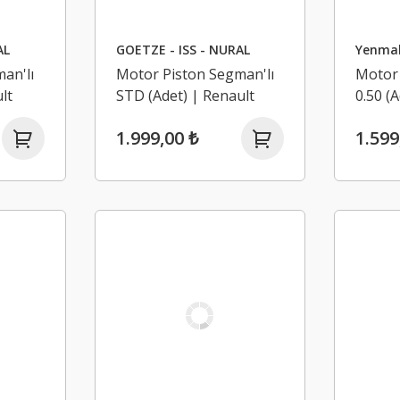
AL
GOETZE - ISS - NURAL
Yenma
an'lı
Motor Piston Segman'lı
Motor 
lt
STD (Adet) | Renault
0.50 (
uster
Megane 4, Dacia Duster
4, Cap
1.999,00 ₺
1.599
2 1.6 16V H4M