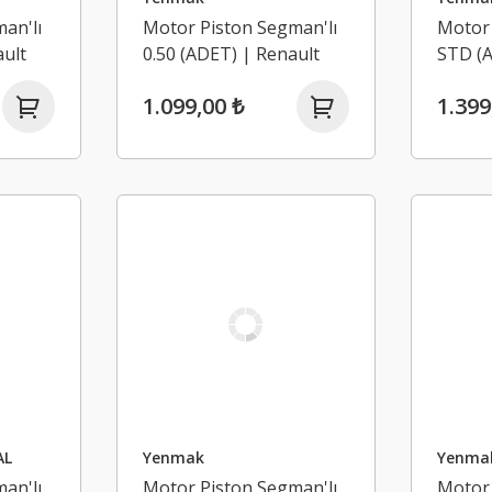
an'lı
Motor Piston Segman'lı
Motor 
ult
0.50 (ADET) | Renault
STD (A
 H4J
Clio 3, Clio 4, Modus 1.2
Clio 3,
1.099,00 ₺
1.399
16V D4F
16V D
AL
Yenmak
Yenma
an'lı
Motor Piston Segman'lı
Motor 