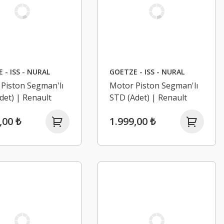
 - ISS - NURAL
GOETZE - ISS - NURAL
Piston Segman'lı
Motor Piston Segman'lı
Adet) | Renault
STD (Adet) | Renault
 4, Laguna 2 2.2
Espace 4, Laguna 2 2.2
,00 ₺
1.999,00 ₺
T
TD G9T