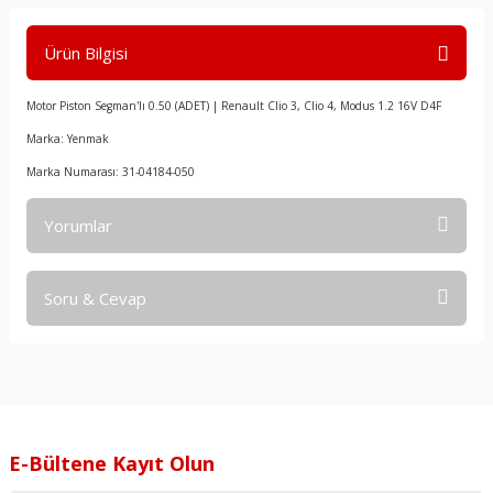
Ürün Bilgisi
Motor Piston Segman'lı 0.50 (ADET) | Renault Clio 3, Clio 4, Modus 1.2 16V D4F
Marka: Yenmak
Marka Numarası: 31-04184-050
Yorumlar
Soru & Cevap
Bu ürüne ilk yorumu siz yapın!
Yorum Yaz
Ürün hakkında henüz soru sorulmamış.
Soru Sor
E-Bültene Kayıt Olun