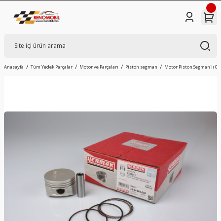
Anasayfa
Tüm Yedek Parçalar
Motor ve Parçaları
Piston segman
Motor Piston Segman'lı 0.50