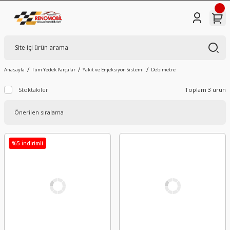
Anasayfa
Tüm Yedek Parçalar
Yakıt ve Enjeksiyon Sistemi
Debimetre
Stoktakiler
Toplam 3 ürün
%5 İndirimli