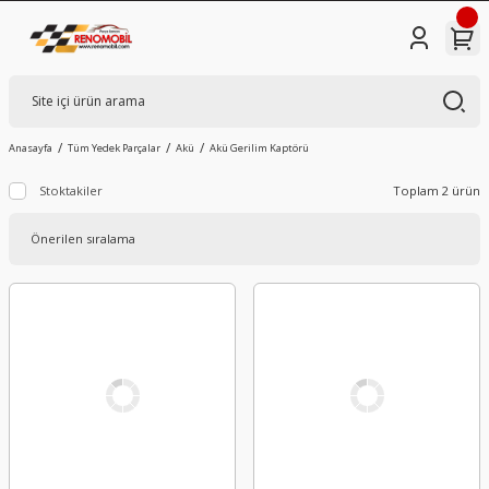
Anasayfa
Tüm Yedek Parçalar
Akü
Akü Gerilim Kaptörü
Stoktakiler
Toplam 2 ürün