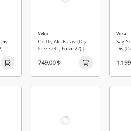
Veka
Veka
(Dış
Ön Dış Aks Kafası (Dış
Sağ-So
2) |
Freze:23 İç Freze:22) |
Dış (Dı
ndero
Renault Clio Symbol Joy
Freze:
749,00 ₺
1.199
3-2020)
1.5 Dci K9K (2013-2020)
Master
(2010-