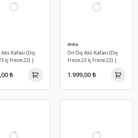
Anka
 Aks Kafası (Dış
Ön Dış Aks Kafası (Dış
3 İç Freze:22) |
Freze:23 İç Freze:22) |
Logan 2, Sandero
Renault Symbol Joy 1.5
,00 ₺
1.999,00 ₺
Dci K9K (2013-2020)
Dci K9K (2013-2020)