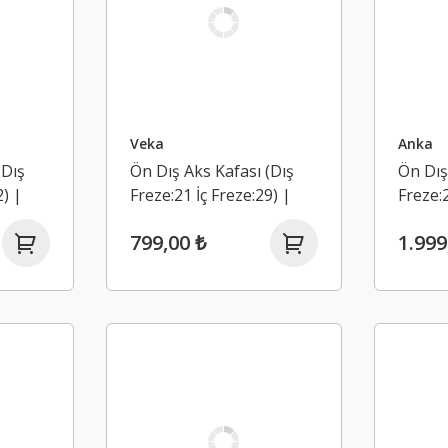
Veka
Anka
(Dış
Ön Dış Aks Kafası (Dış
Ön Dış
2) |
Freze:21 İç Freze:29) |
Freze:2
 Dci
Renault Clio 2, Kangoo 1,
Dacia 
799,00 ₺
1.999
Kangoo 2 (1998-2008)
2 1.5 