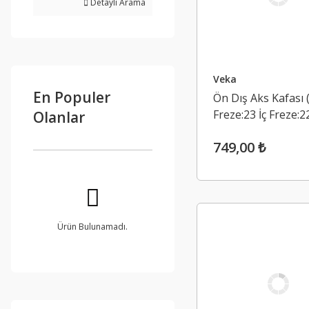
Detaylı Arama
Veka
En Populer
Ön Dış Aks Kafası 
Freze:23 İç Freze:2
Olanlar
Dacia Logan 2, Sa
749,00 ₺
2 1.5 Dci K9K (201
Ürün Bulunamadı.