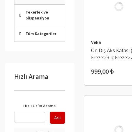
Tekerlek ve
Süspansiyon
Tüm Kategoriler
Veka
Ön Dış Aks Kafası 
Freze:23 İç Freze:2
Dacia Duster 1 1.5
999,00 ₺
K9K
Hızlı Arama
Hızlı Ürün Arama
Ara