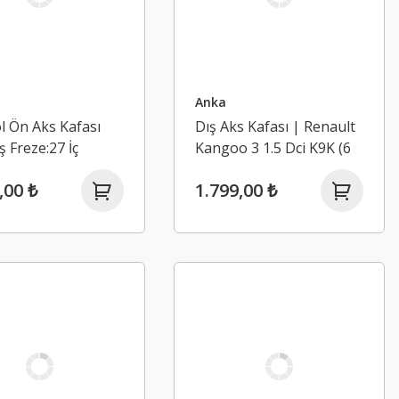
Anka
l Ön Aks Kafası
Dış Aks Kafası | Renault
ş Freze:27 İç
Kangoo 3 1.5 Dci K9K (6
31) | Renault
Vites)
,00 ₺
1.799,00 ₺
 3 2.3 Dci M9T
2020)