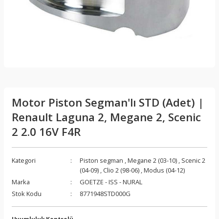
Motor Piston Segman'lı STD (Adet) |
Renault Laguna 2, Megane 2, Scenic
2 2.0 16V F4R
Kategori
Piston segman
,
Megane 2 (03-10)
,
Scenic 2
(04-09)
,
Clio 2 (98-06)
,
Modus (04-12)
Marka
GOETZE - ISS - NURAL
Stok Kodu
8771948STD000G
Uyumluluk Kontrolü