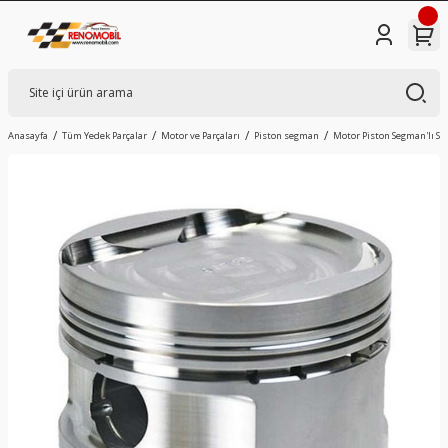
Anasayfa
Tüm Yedek Parçalar
Motor ve Parçaları
Piston segman
Motor Piston Segman'lı STD