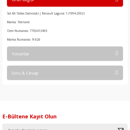
Sol Alt Tabla (Salıncak) | Renault Laguna 1 (1994-2002)
Marka: Teknorot
Oem Numarası: 7700413493
Marka Numarası: R-626
Yorumlar
Soru & Cevap
Bu ürüne ilk yorumu siz yapın!
Yorum Yaz
Ürün hakkında henüz soru sorulmamış.
Soru Sor
E-Bültene Kayıt Olun