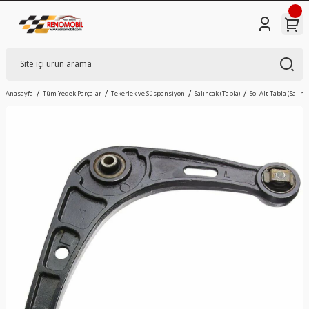
Anasayfa
Tüm Yedek Parçalar
Tekerlek ve Süspansiyon
Salıncak (Tabla)
Sol Alt Tabla (Salın