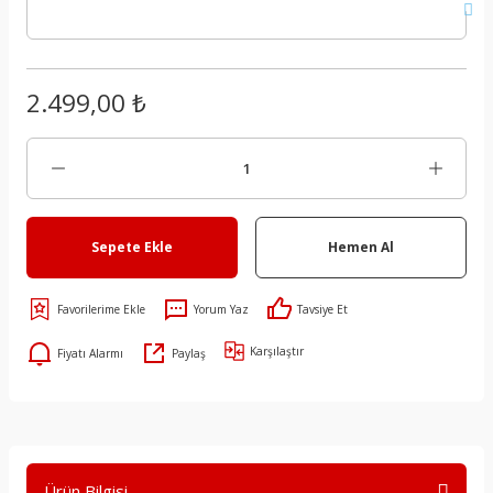
2.499,00 ₺
Sepete Ekle
Hemen Al
Yorum Yaz
Tavsiye Et
Karşılaştır
Fiyatı Alarmı
Paylaş
Ürün Bilgisi