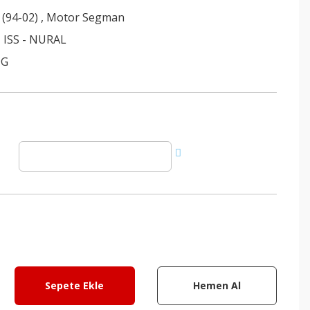
 (94-02)
,
Motor Segman
 ISS - NURAL
9G
Sepete Ekle
Hemen Al