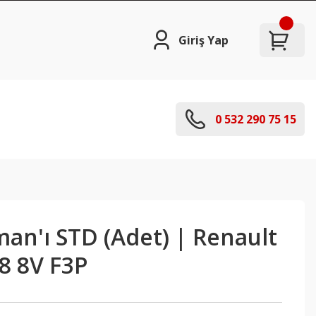
Giriş Yap
0 532 290 75 15
an'ı STD (Adet) | Renault
8 8V F3P