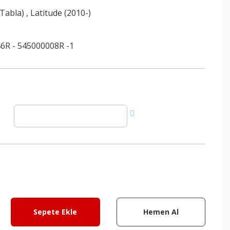
(Tabla)
,
Latitude (2010-)
6R - 545000008R -1
Sepete Ekle
Hemen Al