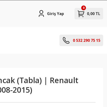
0
Giriş Yap
0,00 TL
0 532 290 75 15
ıncak (Tabla) | Renault
008-2015)