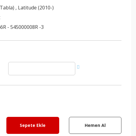
(Tabla)
,
Latitude (2010-)
t
6R - 545000008R -3
Sepete Ekle
Hemen Al