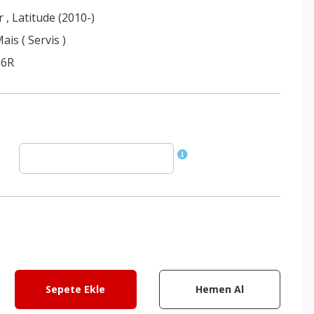
r
,
Latitude (2010-)
ais ( Servis )
36R
Sepete Ekle
Hemen Al