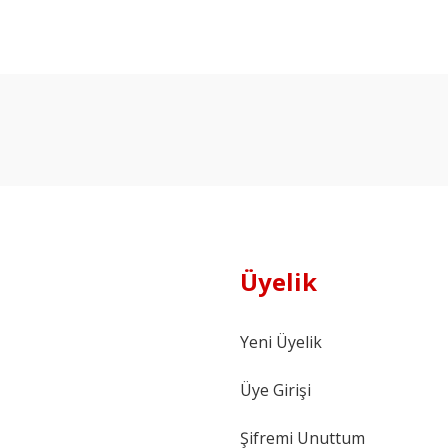
Ürün hakkında henüz soru sorulmamış.
Bu ürüne ilk yorumu siz yapın!
Yorum Yaz
Soru Sor
Üyelik
Yeni Üyelik
Üye Girişi
Şifremi Unuttum