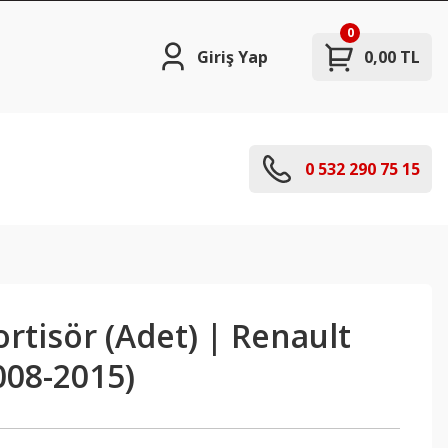
0
Giriş Yap
0,00 TL
0 532 290 75 15
tisör (Adet) | Renault
008-2015)