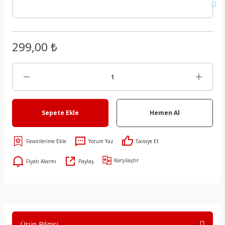
299,00 ₺
Sepete Ekle
Hemen Al
Yorum Yaz
Tavsiye Et
Karşılaştır
Fiyatı Alarmı
Paylaş
Ürün Bilgisi