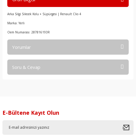
Arka Silgi Silecek Kolu + Süpürgesi | Renault Clio 4
Marka: Yerli
Oem Numarası: 287816193R
Yorumlar
Soru & Cevap
Bu ürüne ilk yorumu siz yapın!
Yorum Yaz
Ürün hakkında henüz soru sorulmamış.
Soru Sor
E-Bültene Kayıt Olun