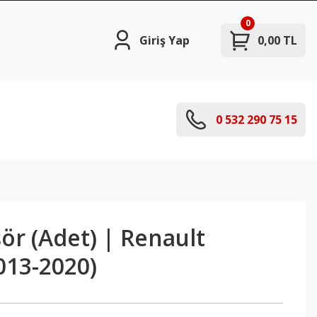
0
Giriş Yap
0,00 TL
0 532 290 75 15
ör (Adet) | Renault
013-2020)