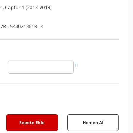
r
,
Captur 1 (2013-2019)
7R - 543021361R -3
Sepete Ekle
Hemen Al