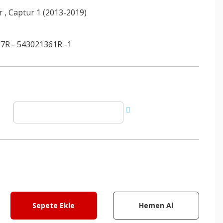
r
,
Captur 1 (2013-2019)
7R - 543021361R -1
Sepete Ekle
Hemen Al