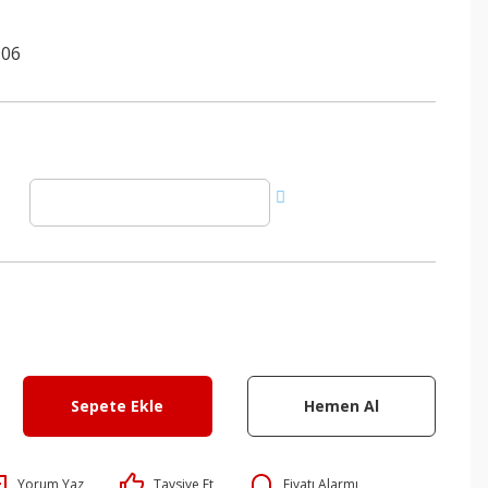
006
Sepete Ekle
Hemen Al
Yorum Yaz
Tavsiye Et
Fiyatı Alarmı