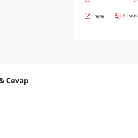
Karşılaşt
Paylaş
 & Cevap