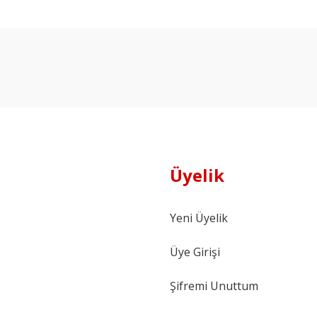
Ürün hakkında henüz soru sorulmamış.
Bu ürüne ilk yorumu siz yapın!
Yorum Yaz
Soru Sor
Üyelik
Yeni Üyelik
Üye Girişi
Şifremi Unuttum