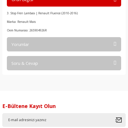
3. Stop Fren Lambası | Renault Fluence (2010-2016)
Marka: Renault Mais
Oem Numarası: 265904926R
Yorumlar
Soru & Cevap
Bu ürüne ilk yorumu siz yapın!
Yorum Yaz
Ürün hakkında henüz soru sorulmamış.
Soru Sor
E-Bültene Kayıt Olun