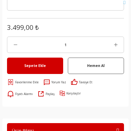
3.499,00 ₺
Sepete Ekle
Hemen Al
Yorum Yaz
Tavsiye Et
Karşılaştır
Fiyatı Alarmı
Paylaş
Ürün Bilgisi