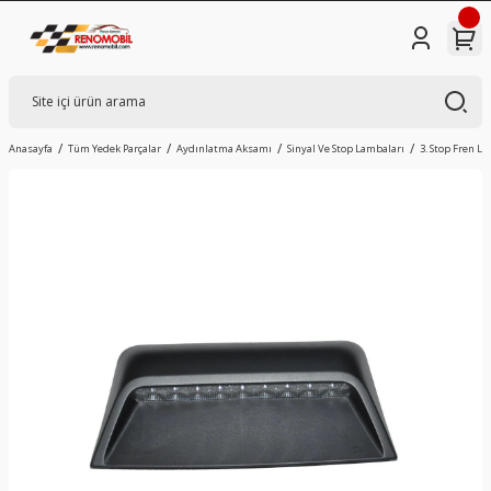
Anasayfa
Tüm Yedek Parçalar
Aydınlatma Aksamı
Sinyal Ve Stop Lambaları
3. Stop Fren L