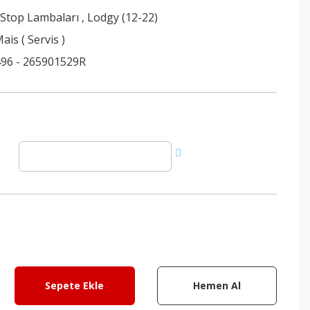
 Stop Lambaları
,
Lodgy (12-22)
ais ( Servis )
96 - 265901529R
Sepete Ekle
Hemen Al