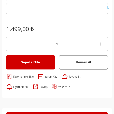
1.499,00 ₺
Sepete Ekle
Hemen Al
Yorum Yaz
Tavsiye Et
Karşılaştır
Fiyatı Alarmı
Paylaş