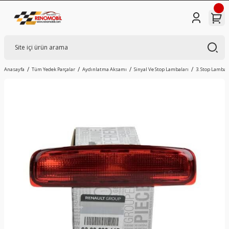
Anasayfa
Tüm Yedek Parçalar
Aydınlatma Aksamı
Sinyal Ve Stop Lambaları
3. Stop Lambas