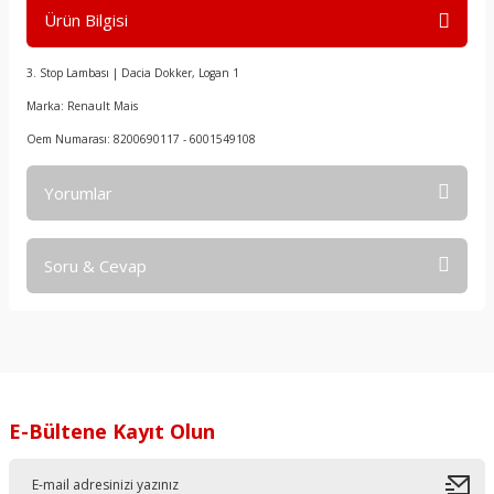
Ürün Bilgisi
3. Stop Lambası | Dacia Dokker, Logan 1
Marka: Renault Mais
Oem Numarası: 8200690117 - 6001549108
Yorumlar
Soru & Cevap
Bu ürüne ilk yorumu siz yapın!
Yorum Yaz
Ürün hakkında henüz soru sorulmamış.
Soru Sor
E-Bültene Kayıt Olun